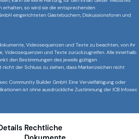
isen, kann sie keine Haftung für den Inhalt dieser Websites
n erhalten, so wird sie die entsprechenden
er GmbH eingerichteten Gästebüchern, Diskussionsforen und
ondokumente, Videosequenzen und Texte zu beachten, von ihr
e, Videosequenzen und Texte zurückzugreifen. Alle innerhalb
nkt den Bestimmungen des jeweils gültigen
 nicht der Schluss zu ziehen, dass Markenzeichen nicht
fosec Community Builder GmbH. Eine Vervielfältigung oder
kationen ist ohne ausdrückliche Zustimmung der ICB Infosec
Details
Rechtliche
Dokumente