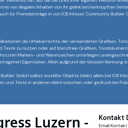
ser Websites hat, auf die die Links ihrer eigenen Website hinwe
is von illegalen Inhalten von ihr gelinkten/verknüpften Seite
t auch für Fremdeinträge in von ICB Infosec Community Build
Publikationen die Urheberrechte der verwendeten Grafiken, T
 Texte zu nutzen oder auf lizenzfreie Grafiken, Tondokument
chützten Marken- und Warenzeichen unterliegen uneingeschrä
tragenen Eigentümer. Allein aufgrund der blossen Nennung ist
Builder GmbH selbst erstellte Objekte bleibt allein bei ICB In
 und Texte in anderen elektronischen oder gedruckten Publi
ress Luzern -
Kontakt 
Email Kontakt